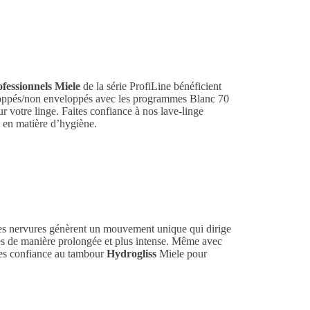
ofessionnels Miele
de la série ProfiLine bénéficient
nveloppés/non enveloppés avec les programmes Blanc 70
r votre linge. Faites confiance à nos lave-linge
s en matière d’hygiène.
ces nervures génèrent un mouvement unique qui dirige
fiés de manière prolongée et plus intense. Même avec
ites confiance au tambour
Hydrogliss
Miele pour