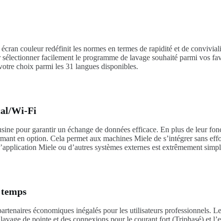
ran couleur redéfinit les normes en termes de rapidité et de convivialit
our sélectionner facilement le programme de lavage souhaité parmi vos f
 votre choix parmi les 31 langues disponibles.
cal/Wi-Fi
ne pour garantir un échange de données efficace. En plus de leur fonc
nt en option. Cela permet aux machines Miele de s’intégrer sans effort
’application Miele ou d’autres systèmes externes est extrêmement simpl
 temps
partenaires économiques inégalés pour les utilisateurs professionnels.
lavage de pointe et des connexions pour le courant fort (Triphasé) et l