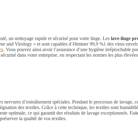
anté, un nettoyage rapide et sécurisé pour votre linge. Les
lave-linge pr
Hygiene and Virology » et sont capables d’éliminer 99,9 %1 des virus e
ex
. Vous pouvez ainsi avoir l’assurance d’une hygiène irréprochable pou
écurisé dans votre entreprise, en respectant les normes les plus élevée
es nervures d’entraînement spéciales. Pendant le processus de lavage, 
régnation des textiles. Grâce à cette technique, les textiles sont humidi
reste optimale, ce qui garantit des résultats de lavage exceptionnels. Fa
éserver la qualité de vos textiles.