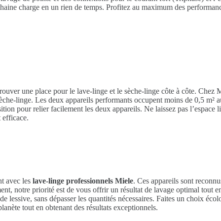
prochaine charge en un rien de temps. Profitez au maximum des performan
de trouver une place pour le lave-linge et le sèche-linge côte à côte. Chez
e sèche-linge. Les deux appareils performants occupent moins de 0,5 m² au 
ion pour relier facilement les deux appareils. Ne laissez pas l’espace l
 efficace.
nt avec les
lave-linge professionnels Miele
. Ces appareils sont reconn
, notre priorité est de vous offrir un résultat de lavage optimal tout en
de lessive, sans dépasser les quantités nécessaires. Faites un choix éco
planète tout en obtenant des résultats exceptionnels.