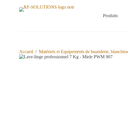
P
a
s
Produits
s
e
r
a
u
c
o
Accueil
/
Matériels et Equipements de buanderie, blanchisse
n
t
e
n
u