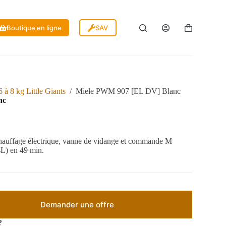
Boutique en ligne
SAV
 à 8 kg Little Giants
/
Miele PWM 907 [EL DV] Blanc
nc
chauffage électrique, vanne de vidange et commande M
L) en 49 min.
Demander une offre
?