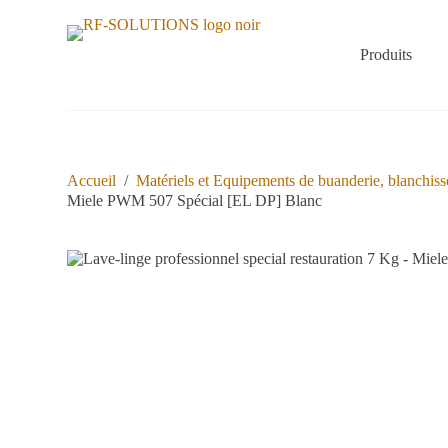
P
a
s
Produits
s
e
r
a
u
c
o
Accueil
/
Matériels et Equipements de buanderie, blanchisse
n
Miele PWM 507 Spécial [EL DP] Blanc
t
e
n
u