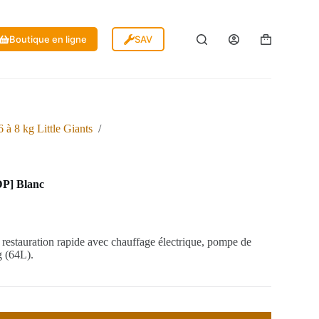
Boutique en ligne
SAV
 à 8 kg Little Giants
/
DP] Blanc
 restauration rapide avec chauffage électrique, pompe de
g (64L).