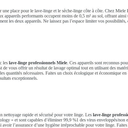
ver une place pour le lave-linge et le sèche-linge côte à côte. Chez Miele 
eux appareils performants occupent moins de 0,5 m² au sol, offrant ainsi
ment les deux appareils. Ne laissez pas l’espace limiter vos possibilités,
c les
lave-linge professionnels Miele
. Ces appareils sont reconnus pou
 de vous offrir un résultat de lavage optimal tout en utilisant des mat
r les quantités nécessaires. Faites un choix écologique et économique en 
sultats exceptionnels.
un nettoyage rapide et sécurisé pour votre linge. Les
lave-linge profess
 Virology » et sont capables d’éliminer 99,9 %1 des virus enveloppés/n
i avoir l’assurance d’une hygiène irréprochable pour votre linge. Faites