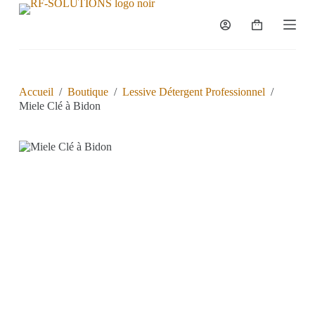
P
a
s
s
e
r
a
Accueil
/
Boutique
/
Lessive Détergent Professionnel
/
u
Miele Clé à Bidon
c
o
n
t
e
n
u