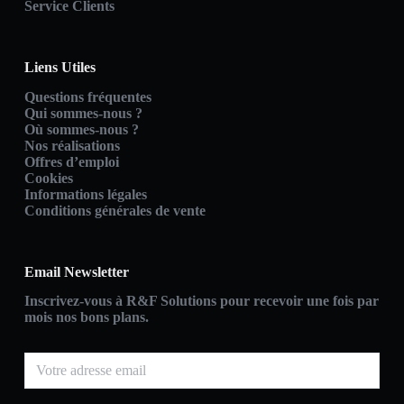
Service Clients
Liens Utiles
Questions fréquentes
Qui sommes-nous ?
Où sommes-nous ?
Nos réalisations
Offres d’emploi
Cookies
Informations légales
Conditions générales de vente
Email Newsletter
Inscrivez-vous à R&F Solutions pour recevoir une fois par
mois nos bons plans.