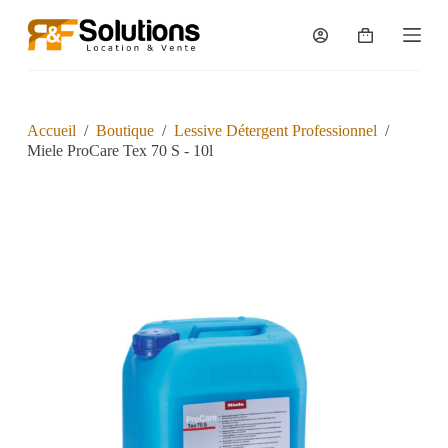
P
a
s
s
e
r
a
Accueil
/
Boutique
/
Lessive Détergent Professionnel
/
u
Miele ProCare Tex 70 S - 10l
c
o
n
t
e
n
u