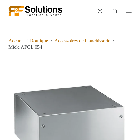
P
a
s
s
e
r
a
Accueil
/
Boutique
/
Accessoires de blanchisserie
/
u
Miele APCL 054
c
o
n
t
e
n
u