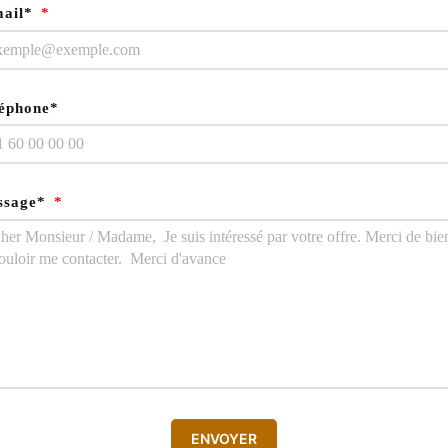
mail*
éphone*
ssage*
ENVOYER