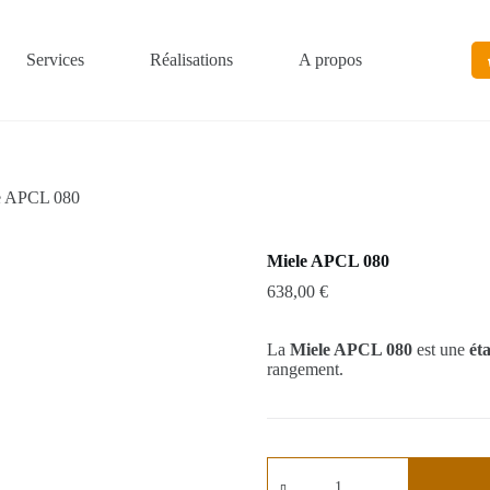
Services
Réalisations
A propos
e APCL 080
Miele APCL 080
638,00
€
La
Miele APCL 080
est une
ét
rangement.