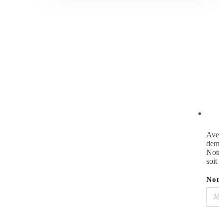
Avez
dema
Notr
soit
No