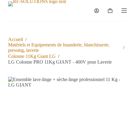
P
a
s
s
e
r
a
Accueil
/
u
Matériels et Equipements de buanderie, blanchisserie,
/
c
pressing, laverie
o
Colonne 11Kg Giant LG
/
n
LG Colonne PRO 11Kg GIANT - 400V pour Laverie
t
e
n
u