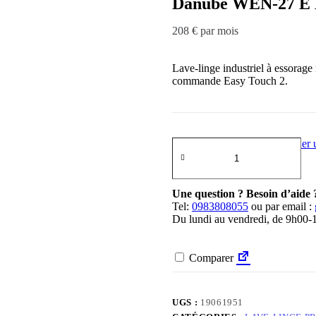
Danube WEN-27 E
208 € par mois
Lave-linge industriel à essorag
commande Easy Touch 2.
Demander u
Une question ? Besoin d’aide 
Tel:
0983808055
ou par email :
Du lundi au vendredi, de 9h00
Comparer
UGS :
19061951