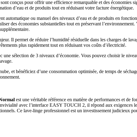
sont conçus pour offrir une efficience remarquable et des économies sign
tion d’eau et de produits tout en réduisant votre facture énergétique.
nt automatique ou manuel des niveaux d’eau et de produits en fonction d
éaliser des économies substantielles tout en préservant l’environnemen
 supplémentaire.
ur. Il permet de réduire l’humidité résiduelle dans les charges de lavag
tements plus rapidement tout en réduisant vos coûts d’électricité.
c une sélection de 3 niveaux d’économie. Vous pouvez choisir le niveau
lavage.
Danube, et bénéficiez d’une consommation optimisée, de temps de séchage
ironnement.
Normal
est une véritable référence en matière de performances et de fon
nvivialité avec l’interface EASY TOUCH 2, il répond aux exigences les pl
onnels. Ce lave-linge professionnel est un investissement judicieux pour t