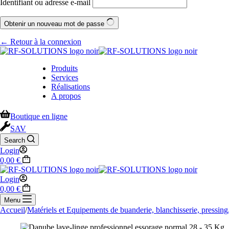
Identifiant ou adresse e-mail
Obtenir un nouveau mot de passe
← Retour à la connexion
Produits
Services
Réalisations
A propos
Boutique en ligne
SAV
Search
Login
0,00
€
Login
0,00
€
Menu
Accueil
/
Matériels et Equipements de buanderie, blanchisserie, pressing,