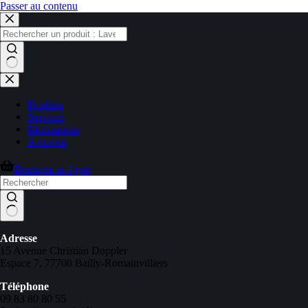
Passer au contenu
Produits
Services
Réalisations
A propos
Boutique en ligne
Adresse
15 Avenue Christian Doppler
Espace 7, 77700 Bailly-Romainvilliers
Téléphone
09 83 80 80 55