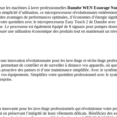
 sur les machines à laver professionnelles
Danube WEN Essorage No
a simplicité d’utilisation, ce microprocesseur révolutionnaire entièreme
ez des avantages de performances optimales, d’économies d’énergie signif
z votre quotidien avec le microprocesseur Easy Touch 2 de Danube avec 
ise. Le processeur est également équipé de 8 signaux pour pompes doseu
ssure une utilisation économique des produits tout en maintenant un nive
e innovation révolutionnaire pour les lave-linge et sèche-linge profe
permettant de contrôler et de surveiller à distance vos appareils, où qu
proactive des pannes et d’une maintenance simplifiée. Avec le système
e de vos équipements. Simplifiez votre quotidien professionnel avec le 
reprise.
vante pour les lave-linge professionnels qui révolutionne votre proc
ut en préservant l’intégrité de leurs vêtements délicats. Bénéficiez des