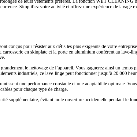
ité prolongée de leurs vêtements préférés. La fonction WET CLEANING 
concurrence. Simplifiez votre activité et offrez une expérience de la
sont conçus pour résister aux défis les plus exigeants de votre entrepris
a carrosserie en skinplate et la porte en aluminium confèrent au lave-lin
ve.
ite grandement le nettoyage de l’appareil. Vous gagnerez ainsi un temps
lements industriels, ce lave-linge peut fonctionner jusqu’à 20 000 heure
arantissent une performance constante et une adaptabilité optimale. Vous
eccables pour chaque type de charge.
écurité supplémentaire, évitant toute ouverture accidentelle pendant le 