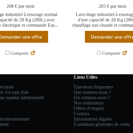
208 € par mois
205 € par mois
ge industriel à essorage normal
Lave-linge industriel à essora
apacité de 28 Kg (280L) avec
d'une capacité de 28 Kg (28
e électrique et commande Eas...
chauffage eau chaude et comman
Demander une offre
Demander une offr
Comparer
Comparer
Liens Utiles
écurisé
Questions fréquentes
n 3/4 sans frais
Qui sommes-nous ?
ar mandat administratif
Où sommes-nous ?
Nos réalisations
Offres d’emploi
Cookies
 Remboursement
Informations légales
ients
Conditions générales de vente