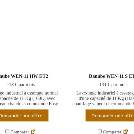
nube WEN-11 HW ET2
Danube WEN-11 S E
118 € par mois
131 € par mois
ge industriel à essorage normal
Lave-linge industriel à essora
apacité de 11 Kg (100L) avec
d'une capacité de 11 Kg (10
 eau chaude et commande Easy...
chauffage vapeur et commande E
Demander une offre
Demander une offr
Comparer
Comparer