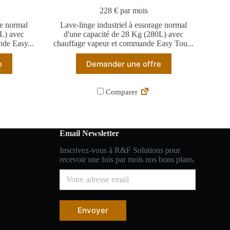
228 € par mois
ge normal
Lave-linge industriel à essorage normal
0L) avec
d'une capacité de 28 Kg (280L) avec
de Easy...
chauffage vapeur et commande Easy Tou...
e
Demander une offre
Comparer
Email Newsletter
Inscrivez-vous à R&F Solutions pour
recevoir une fois par mois nos bons plans.
Envoyer