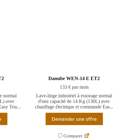
T2
Danube WEN-14 E ET2
133 € par mois
ge normal
Lave-linge industriel à essorage normal
0L) avec
d'une capacité de 14 Kg (130L) avec
asy Tou...
chauffage électrique et commande Eas...
e
Demander une offre
Comparer