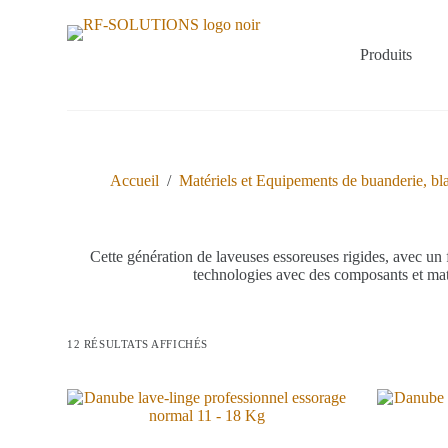
P
a
s
Produits
s
e
r
a
u
c
o
Accueil
/
Matériels et Equipements de buanderie, blan
n
t
e
n
Cette génération de laveuses essoreuses rigides, avec un
u
technologies avec des composants et matér
12 RÉSULTATS AFFICHÉS