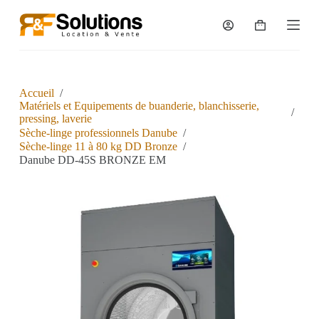
P
a
s
s
e
r
a
Accueil
/
u
Matériels et Equipements de buanderie, blanchisserie,
/
c
pressing, laverie
o
Sèche-linge professionnels Danube
/
n
Sèche-linge 11 à 80 kg DD Bronze
/
t
Danube DD-45S BRONZE EM
e
n
u