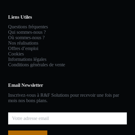
Liens Utiles
Questions fréquentes
Qui sommes-nous ?
Où sommes-nous ?
Nos réalisations
Offres d’emploi
Cookies
Informations légales
Conditions générales de vente
Email Newsletter
Inscrivez-vous à R&F Solutions pour recevoir une fois par
mois nos bons plans.