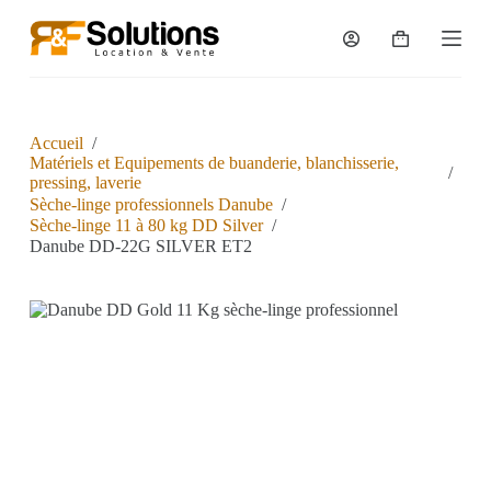
P
a
s
s
e
r
a
Accueil
/
u
Matériels et Equipements de buanderie, blanchisserie,
/
c
pressing, laverie
o
Sèche-linge professionnels Danube
/
n
Sèche-linge 11 à 80 kg DD Silver
/
t
Danube DD-22G SILVER ET2
e
n
u