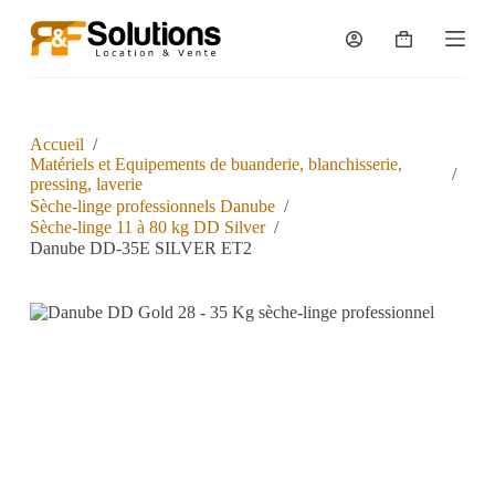
P
a
s
s
e
r
a
Accueil
/
u
Matériels et Equipements de buanderie, blanchisserie,
/
c
pressing, laverie
o
Sèche-linge professionnels Danube
/
n
Sèche-linge 11 à 80 kg DD Silver
/
t
Danube DD-35E SILVER ET2
e
n
u