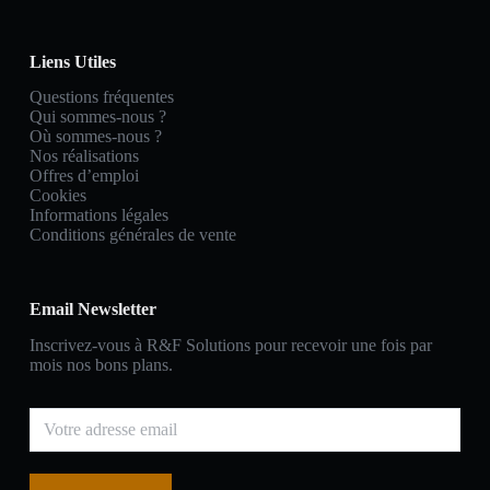
Liens Utiles
Questions fréquentes
Qui sommes-nous ?
Où sommes-nous ?
Nos réalisations
Offres d’emploi
Cookies
Informations légales
Conditions générales de vente
Email Newsletter
Inscrivez-vous à R&F Solutions pour recevoir une fois par
mois nos bons plans.