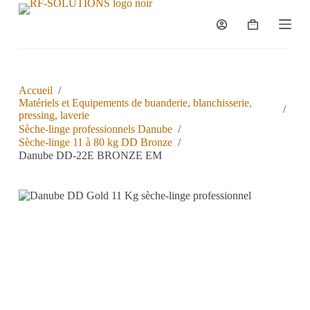
P
a
s
s
e
r
a
Accueil
/
u
Matériels et Equipements de buanderie, blanchisserie,
/
c
pressing, laverie
o
Sèche-linge professionnels Danube
/
n
Sèche-linge 11 à 80 kg DD Bronze
/
t
Danube DD-22E BRONZE EM
e
n
u