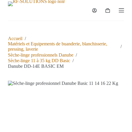
P
a
s
s
e
r
a
Accueil
/
u
Matériels et Equipements de buanderie, blanchisserie,
/
c
pressing, laverie
o
Sèche-linge professionnels Danube
/
n
Sèche-linge 11 à 35 kg DD Basic
/
t
Danube DD-14E BASIC EM
e
n
u