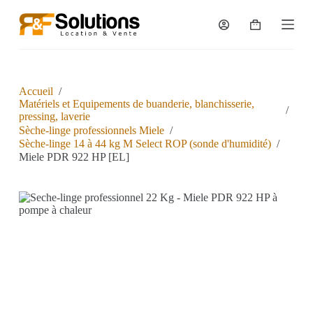
P
a
s
s
e
r
a
Accueil
/
u
Matériels et Equipements de buanderie, blanchisserie,
/
c
pressing, laverie
o
Sèche-linge professionnels Miele
/
n
Sèche-linge 14 à 44 kg M Select ROP (sonde d'humidité)
/
t
Miele PDR 922 HP [EL]
e
n
u