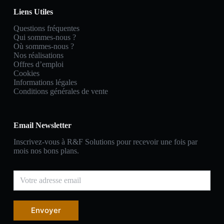
Liens Utiles
Questions fréquentes
Qui sommes-nous ?
Où sommes-nous ?
Nos réalisations
Offres d’emploi
Cookies
Informations légales
Conditions générales de vente
Email Newsletter
Inscrivez-vous à R&F Solutions pour recevoir une fois par
mois nos bons plans.
Envoyer