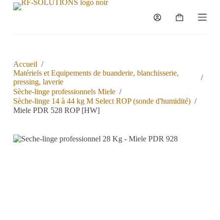
P
a
s
s
e
r
a
Accueil
/
u
Matériels et Equipements de buanderie, blanchisserie,
/
c
pressing, laverie
o
Sèche-linge professionnels Miele
/
n
Sèche-linge 14 à 44 kg M Select ROP (sonde d'humidité)
/
t
Miele PDR 528 ROP [HW]
e
n
u