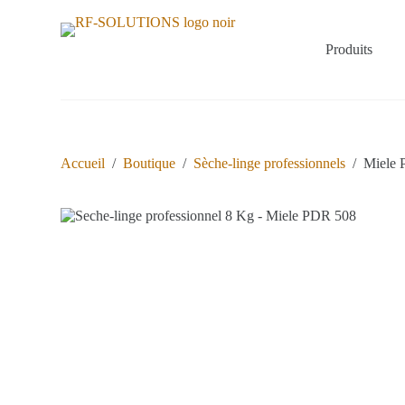
P
a
s
Produits
s
e
r
a
u
c
o
Accueil
/
Boutique
/
Sèche-linge professionnels
/
Miele 
n
t
e
n
u