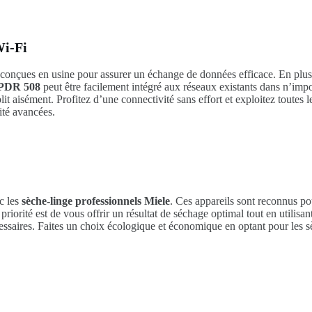
Wi-Fi
onçues en usine pour assurer un échange de données efficace. En plus 
 PDR 508
peut être facilement intégré aux réseaux existants dans n’imp
it aisément. Profitez d’une connectivité sans effort et exploitez toutes 
vité avancées.
c les
sèche-linge professionnels Miele
. Ces appareils sont reconnus p
iorité est de vous offrir un résultat de séchage optimal tout en utilisan
essaires. Faites un choix écologique et économique en optant pour les s