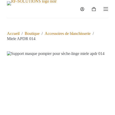
P
a
s
s
e
r
a
Accueil
/
Boutique
/
Accessoires de blanchisserie
/
u
Miele APDR 014
c
o
n
t
e
n
u