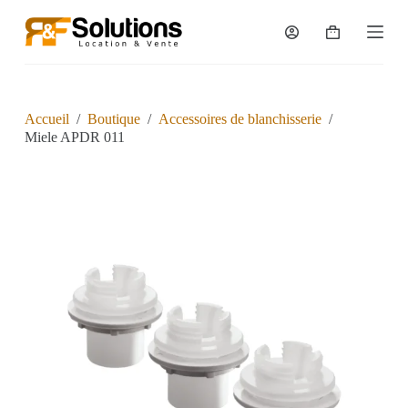
P
a
s
s
e
r
a
Accueil
/
Boutique
/
Accessoires de blanchisserie
/
u
Miele APDR 011
c
o
n
t
e
n
u