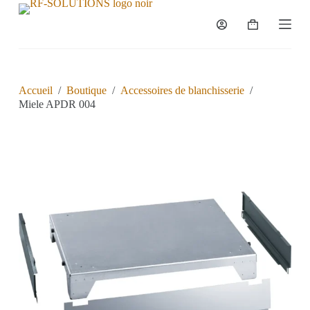
P
a
s
s
e
r
a
Accueil
/
Boutique
/
Accessoires de blanchisserie
/
u
Miele APDR 004
c
o
n
t
e
n
u