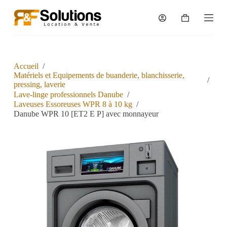
P
a
s
s
e
r
a
Accueil
/
u
Matériels et Equipements de buanderie, blanchisserie,
/
c
pressing, laverie
o
Lave-linge professionnels Danube
/
n
Laveuses Essoreuses WPR 8 à 10 kg
/
t
Danube WPR 10 [ET2 E P] avec monnayeur
e
n
u