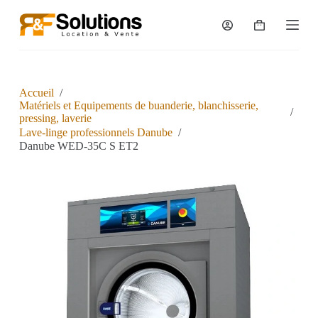
P
a
s
s
e
r
a
Accueil
/
u
Matériels et Equipements de buanderie, blanchisserie,
/
c
pressing, laverie
o
Lave-linge professionnels Danube
/
n
Danube WED-35C S ET2
t
e
n
u