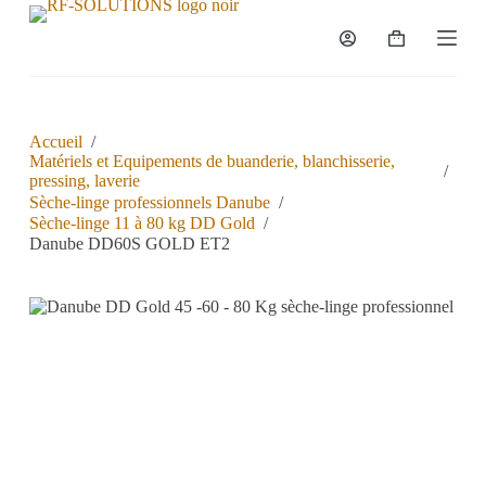
P
a
s
s
e
r
a
Accueil
/
u
Matériels et Equipements de buanderie, blanchisserie,
/
c
pressing, laverie
o
Sèche-linge professionnels Danube
/
n
Sèche-linge 11 à 80 kg DD Gold
/
t
Danube DD60S GOLD ET2
e
n
u