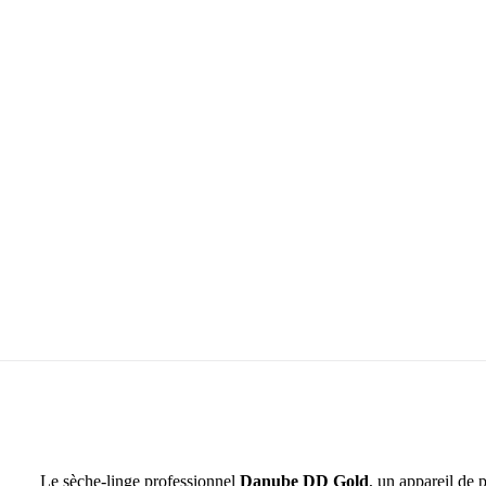
Le sèche-linge professionnel
Danube DD Gold
, un appareil de 