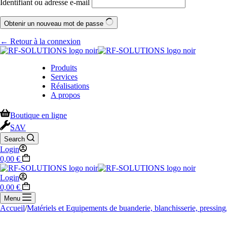
Identifiant ou adresse e-mail
Obtenir un nouveau mot de passe
← Retour à la connexion
Produits
Services
Réalisations
A propos
Boutique en ligne
SAV
Search
Login
0,00
€
Login
0,00
€
Menu
Accueil
/
Matériels et Equipements de buanderie, blanchisserie, pressing,