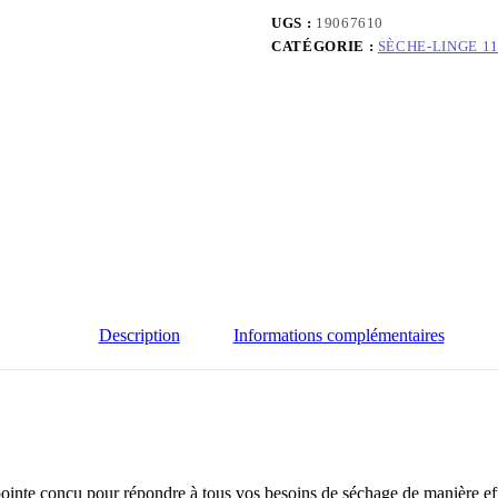
UGS :
19067610
CATÉGORIE :
SÈCHE-LINGE 11
Description
Informations complémentaires
pointe conçu pour répondre à tous vos besoins de séchage de manière ef