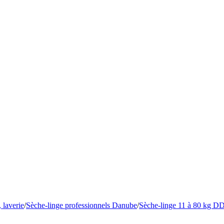
 laverie
/
Sèche-linge professionnels Danube
/
Sèche-linge 11 à 80 kg D