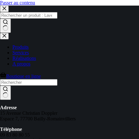
Passer au contenu
Produits
Services
Réalisations
A propos
Boutique en ligne
Adresse
15 Avenue Christian Doppler
Espace 7, 77700 Bailly-Romainvilliers
Téléphone
09 83 80 80 55