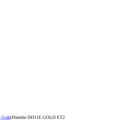
D Gold
/
Danube DD11E GOLD ET2