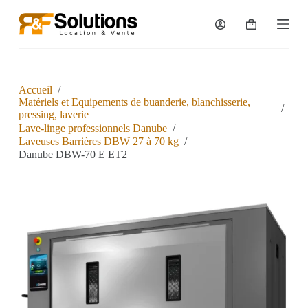
P
a
s
s
e
r
a
Accueil
/
u
Matériels et Equipements de buanderie, blanchisserie,
/
c
pressing, laverie
o
Lave-linge professionnels Danube
/
n
Laveuses Barrières DBW 27 à 70 kg
/
t
Danube DBW-70 E ET2
e
n
u