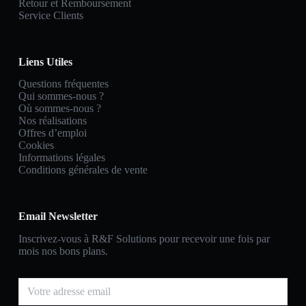
Retour et Remboursement
Service Clients
Liens Utiles
Questions fréquentes
Qui sommes-nous ?
Où sommes-nous ?
Nos réalisations
Offres d’emploi
Cookies
Informations légales
Conditions générales de vente
Email Newsletter
Inscrivez-vous à R&F Solutions pour recevoir une fois par
mois nos bons plans.