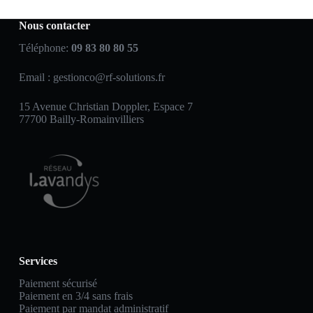
Nous contacter
Téléphone:
09 83 80 80 55
Email :
gestionco@rf-solutions.fr
15 Avenue Christian Doppler, Espace 7
77700 Bailly-Romainvilliers
Services
Paiement sécurisé
Paiement en 3/4 sans frais
Paiement par mandat administratif