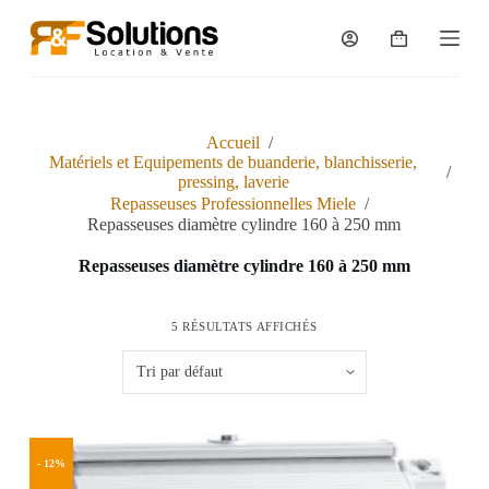
P
a
Panier
s
d’achat
s
e
r
a
Accueil
/
u
Matériels et Equipements de buanderie, blanchisserie,
/
c
pressing, laverie
o
Repasseuses Professionnelles Miele
/
n
Repasseuses diamètre cylindre 160 à 250 mm
t
e
Repasseuses diamètre cylindre 160 à 250 mm
n
u
5 RÉSULTATS AFFICHÉS
- 12%