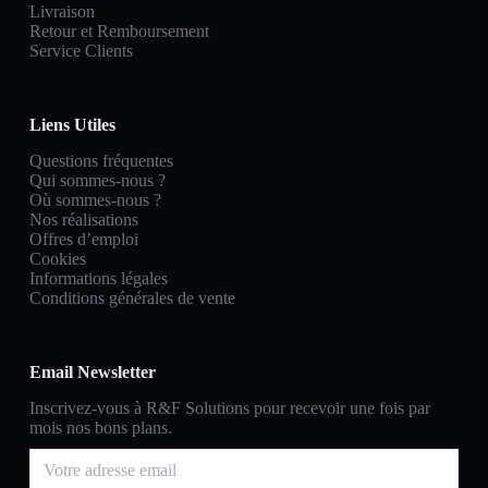
Livraison
Retour et Remboursement
Service Clients
Liens Utiles
Questions fréquentes
Qui sommes-nous ?
Où sommes-nous ?
Nos réalisations
Offres d’emploi
Cookies
Informations légales
Conditions générales de vente
Email Newsletter
Inscrivez-vous à R&F Solutions pour recevoir une fois par
mois nos bons plans.