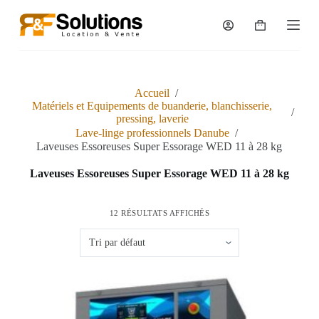
P
a
Panier
s
d’achat
s
e
r
a
Accueil
/
u
Matériels et Equipements de buanderie, blanchisserie,
/
c
pressing, laverie
o
Lave-linge professionnels Danube
/
n
Laveuses Essoreuses Super Essorage WED 11 à 28 kg
t
e
Laveuses Essoreuses Super Essorage WED 11 à 28 kg
n
u
12 RÉSULTATS AFFICHÉS