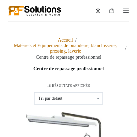
P
a
Panier
s
d’achat
s
e
r
a
Accueil
/
u
Matériels et Equipements de buanderie, blanchisserie,
/
c
pressing, laverie
o
Centre de repassage professionnel
n
t
Centre de repassage professionnel
e
n
u
16 RÉSULTATS AFFICHÉS