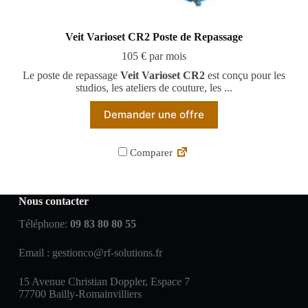
Veit Varioset CR2 Poste de Repassage
105 € par mois
Le poste de repassage
Veit Varioset CR2
est conçu pour les
studios, les ateliers de couture, les ...
Demander une offre
Comparer
Nous contacter
Téléphone:
09 83 80 80 55
Email :
gestionco@rf-solutions.fr
15 Avenue Christian Doppler, Espace 7
77700 Bailly-Romainvilliers