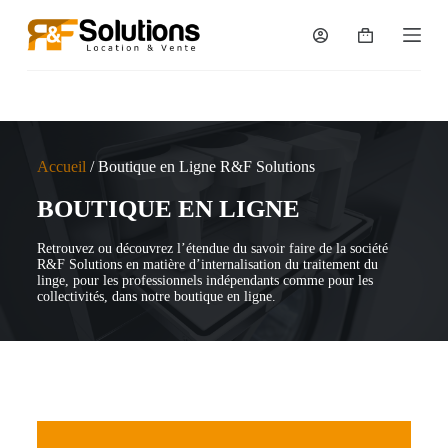
P
a
s
s
e
r
a
u
c
Accueil
/ Boutique en Ligne R&F Solutions
o
n
BOUTIQUE EN LIGNE
t
e
Retrouvez ou découvrez l’étendue du savoir faire de la société
n
R&F Solutions en matière d’internalisation du traitement du
u
linge, pour les professionnels indépendants comme pour les
collectivités, dans notre boutique en ligne.